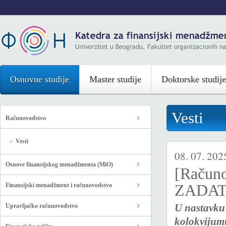
Osnovne studije
Master studije
Doktorske studije
Vesti
Računovodstvo
Vesti
08. 07. 202
Osnove finansijskog menadžmenta (MiO)
[Računo
Finansijski menadžment i računovodstvo
ZADATA
U nastavku 
Upravljačko računovodstvo
kolokvijum