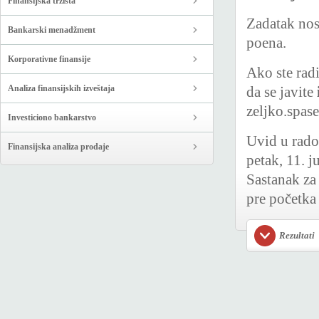
Finansijska tržišta
Zadatak nosi
Bankarski menadžment
poena.
Korporativne finansije
Ako ste radi
Analiza finansijskih izveštaja
da se javite
zeljko.spas
Investiciono bankarstvo
Uvid u rad
Finansijska analiza prodaje
petak, 11. 
Sastanak za
pre početka
Rezultati